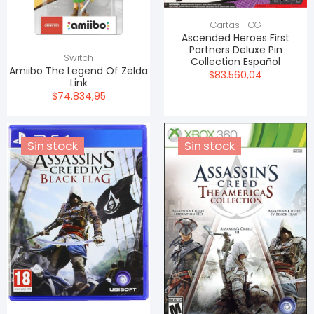
Cartas TCG
Ascended Heroes First
Partners Deluxe Pin
Switch
Collection Español
Amiibo The Legend Of Zelda
$83.560,04
Link
$74.834,95
Sin stock
Sin stock