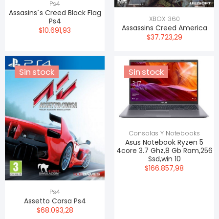
Ps4
Assasins´s Creed Black Flag
XBOX 360
Ps4
Assassins Creed America
$10.691,93
$37.723,29
Sin stock
Sin stock
Consolas Y Notebooks
Asus Notebook Ryzen 5
4core 3.7 Ghz,8 Gb Ram,256
Ssd,win 10
$166.857,98
Ps4
Assetto Corsa Ps4
$68.093,28