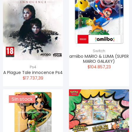
Switch
amiibo MARIO & LUMA (SUPER
MARIO GALAXY)
$104.857,23
Ps4
A Plague Tale innocence Ps4
$17.737,39
Sin stock