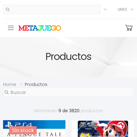
LINKS
Toggle mobile menu
Productos
Home
Productos
Mostrando
9 de 3820
productos
Sin stock