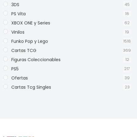
3DS
45
PS Vita
18
XBOX ONE y Series
62
Vinilos
19
Funko Pop y Lego
1518
Cartas TCG
369
Figuras Coleccionables
12
PS5
217
Ofertas
39
Cartas Tcg Singles
23