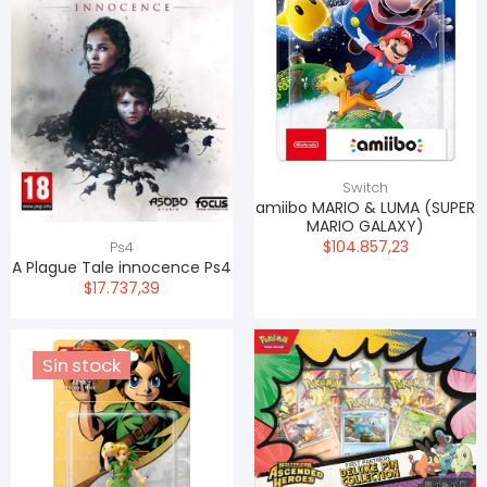
Switch
amiibo MARIO & LUMA (SUPER
MARIO GALAXY)
$104.857,23
Ps4
A Plague Tale innocence Ps4
$17.737,39
Sin stock