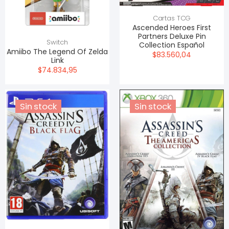
Cartas TCG
Ascended Heroes First
Partners Deluxe Pin
Switch
Collection Español
Amiibo The Legend Of Zelda
$83.560,04
Link
$74.834,95
Sin stock
Sin stock