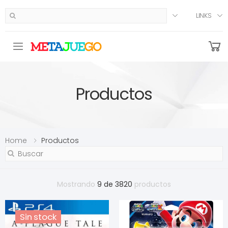
LINKS
Toggle mobile menu
Productos
Home
Productos
Mostrando
9 de 3820
productos
Sin stock