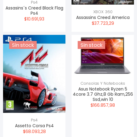
Ps4
Assasins´s Creed Black Flag
XBOX 360
Ps4
Assassins Creed America
$10.691,93
$37.723,29
Sin stock
Sin stock
Consolas Y Notebooks
Asus Notebook Ryzen 5
4core 3.7 Ghz,8 Gb Ram,256
Ssd,win 10
$166.857,98
Ps4
Assetto Corsa Ps4
$68.093,28