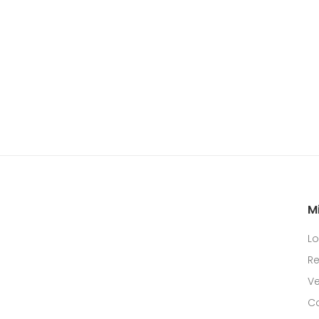
M
Lo
Re
Ve
C