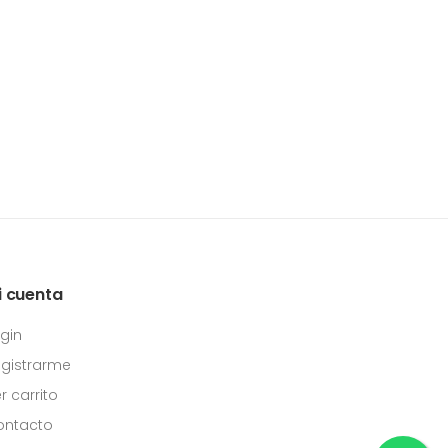
i cuenta
gin
gistrarme
r carrito
ontacto